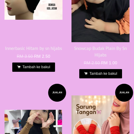
Innerbasic Hitam by sn hijabs
Snowcap Budak Plain By Sn
Hijabs
RM 3.50
RM 2.50
RM 2.50
RM 1.00
Tambah ke bakul
Tambah ke bakul
JUALAN
JUALAN