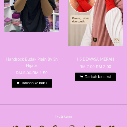
Handsock Budak Plain By Sn
HS DEWASA MERAH
Hijabs
RM 7.00
RM 2.00
RM 5.00
RM 1.50
Tambah ke bakul
Tambah ke bakul
Ikuti kami