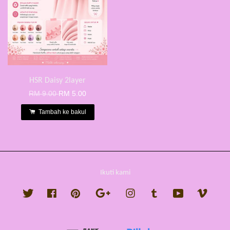
HSR Daisy 2layer
RM 9.00
RM 5.00
Tambah ke bakul
Ikuti kami
Twitter
Facebook
Pinterest
Google
Instagram
Tumblr
YouTube
Vimeo