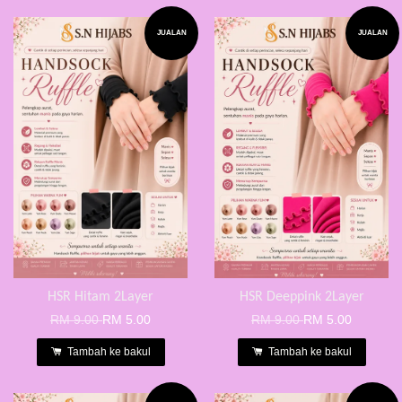
JUALAN
JUALAN
HSR Hitam 2Layer
HSR Deeppink 2Layer
RM 9.00
RM 5.00
RM 9.00
RM 5.00
Tambah ke bakul
Tambah ke bakul