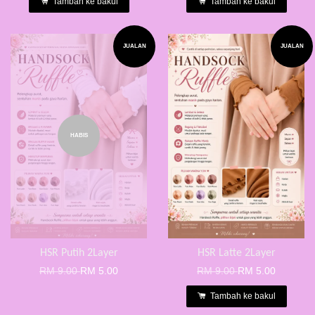
Tambah ke bakul
Tambah ke bakul
JUALAN
JUALAN
HABIS
HSR Putih 2Layer
HSR Latte 2Layer
RM 9.00
RM 5.00
RM 9.00
RM 5.00
Tambah ke bakul