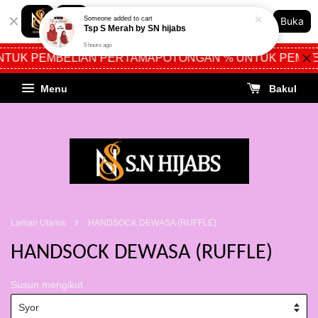
Shopping: Jejak Pesanan Anda
Buka
Kedai Dipercayai Anda
 PEMBELIAN PERTAMA
POTONGAN % UNTUK PEMBELIA
Menu
Bakul
›
Laman Utama
HANDSOCK DEWASA (RUFFLE)
HANDSOCK DEWASA (RUFFLE)
Susun mengikut