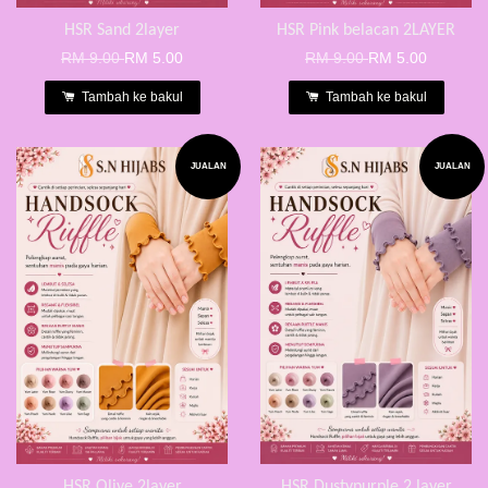
HSR Sand 2layer
HSR Pink belacan 2LAYER
RM 9.00
RM 5.00
RM 9.00
RM 5.00
Tambah ke bakul
Tambah ke bakul
JUALAN
JUALAN
HSR Olive 2layer
HSR Dustypurple 2 layer