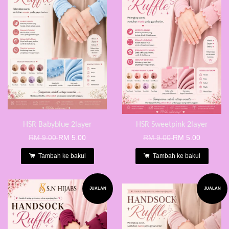
HSR Babyblue 2layer
HSR Sweetpink 2layer
RM 9.00
RM 5.00
RM 9.00
RM 5.00
Tambah ke bakul
Tambah ke bakul
JUALAN
JUALAN