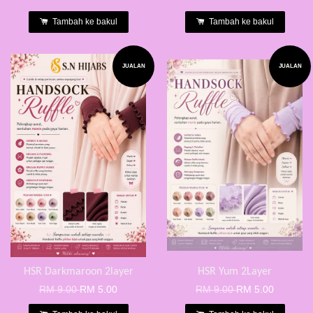
Tambah ke bakul
Tambah ke bakul
JUALAN
JUALAN
HSR Darkmaroon 2layer
HSR Yum 2Layer
RM 9.00
RM 5.00
RM 9.00
RM 5.00