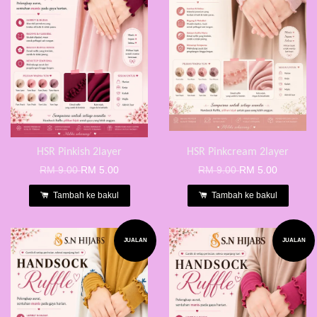
HSR Pinkish 2layer
HSR Pinkcream 2layer
RM 9.00
RM 5.00
RM 9.00
RM 5.00
Tambah ke bakul
Tambah ke bakul
JUALAN
JUALAN