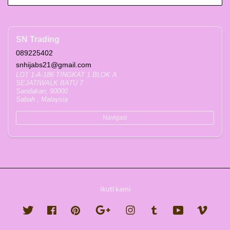
SN Trading
089225402
snhijabs21@gmail.com
LOT 1-A-186 TINGKAT 1 BLOK A
SEJATIWALK BATU 7
Sandakan, 90000
Sabah , Malaysia
Navigasi
Ikuti kami
Twitter
Facebook
Pinterest
Google
Instagram
Tumblr
YouTube
Vimeo