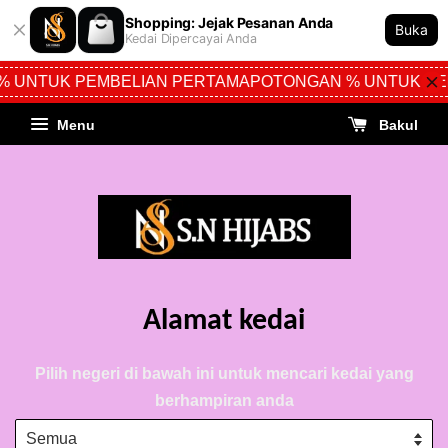
Shopping: Jejak Pesanan Anda
Buka
Kedai Dipercayai Anda
% UNTUK PEMBELIAN PERTAMA
POTONGAN % UNTUK PE
Menu
Bakul
Alamat kedai
Pilih negeri di bawah ini untuk mencari kedai yang
berhampiran anda