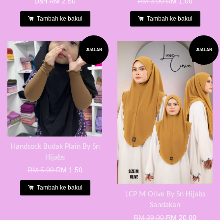
Dari
RM 2.50
RM 3.00
RM 1.00
Tambah ke bakul
Tambah ke bakul
JUALAN
JUALAN
Handsock Budak Plain By Sn
Hijabs
RM 5.00
RM 1.50
Tambah ke bakul
LCP M Olive By Sn Hijabs
Sandakan
RM 39.00
RM 20.00