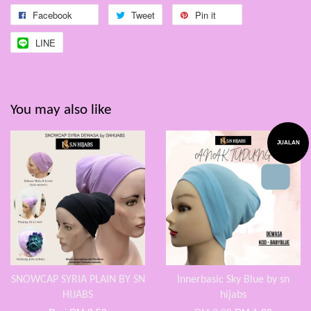
Facebook
Tweet
Pin it
LINE
You may also like
JUALAN
SNOWCAP SYRIA PLAIN BY SN
Innerbasic Sky Blue by sn
HIJABS
hijabs