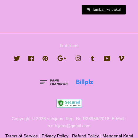
Tambah ke bakul
Ikuti kami
Twitter
Facebook
Pinterest
Google
Instagram
Tumblr
YouTube
Vimeo
Copyright © 2026 snhijabs. Reg. No R38956/2018. E-Mail :
s.n.hijabs@gmail.com
Terms of Service
|
Privacy Policy
|
Refund Policy
|
Mengenai Kami