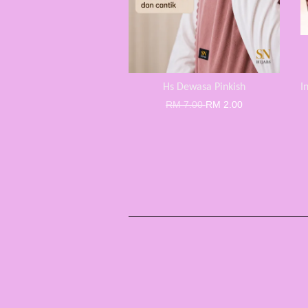
Hs Dewasa Pinkish
I
RM 7.00
RM 2.00