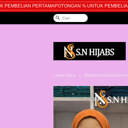
PEMBELIAN PERTAMA
POTONGAN % UNTUK PEMBELIAN 
Cari
›
Laman Utama
ANAQAH HIJABS BUDAK 6