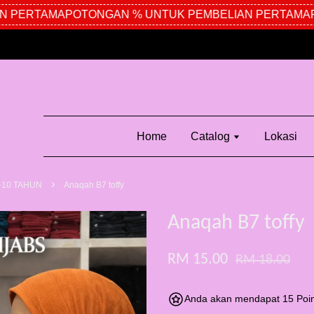
PERTAMA
POTONGAN % UNTUK PEMBELIAN PERTAMA
PO
Home
Catalog
Lokasi
›
-10 TAHUN
Anaqah B7 toffy
Anaqah B7 toffy
RM 15.00
RM 18.00
Anda akan mendapat 15 Poin