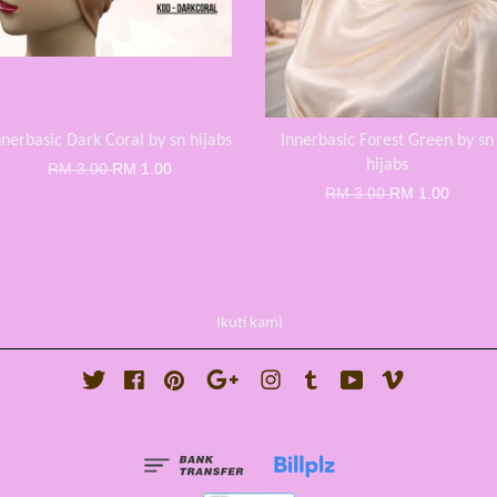
nnerbasic Dark Coral by sn hijabs
Innerbasic Forest Green by sn
hijabs
RM 3.00
RM 1.00
RM 3.00
RM 1.00
Ikuti kami
Twitter
Facebook
Pinterest
Google
Instagram
Tumblr
YouTube
Vimeo