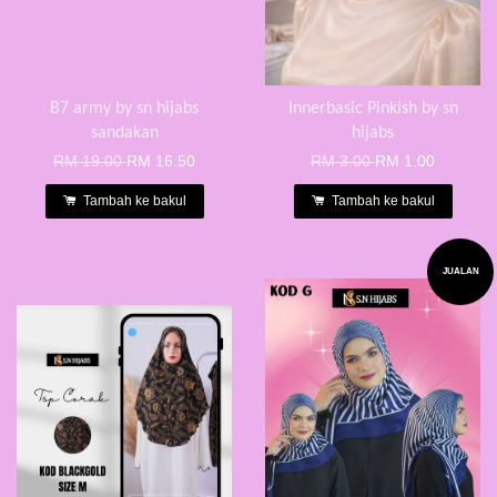
B7 army by sn hijabs
Innerbasic Pinkish by sn
sandakan
hijabs
RM 19.00
RM 16.50
RM 3.00
RM 1.00
Tambah ke bakul
Tambah ke bakul
JUALAN