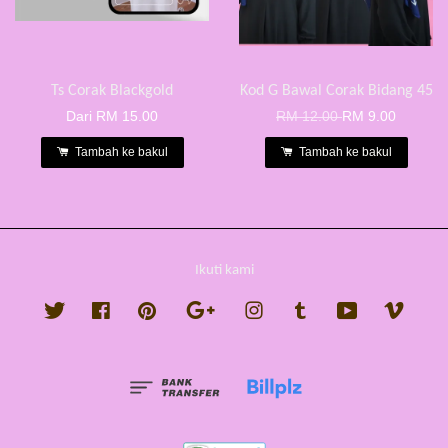
Ts Corak Blackgold
Kod G Bawal Corak Bidang 45
Dari
RM 15.00
RM 12.00
RM 9.00
Tambah ke bakul
Tambah ke bakul
Ikuti kami
Twitter
Facebook
Pinterest
Google
Instagram
Tumblr
YouTube
Vimeo