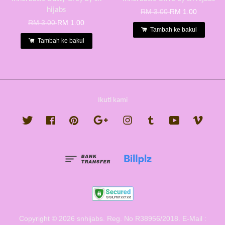
hijabs
RM 3.00
RM 1.00
RM 3.00
RM 1.00
Tambah ke bakul
Tambah ke bakul
Ikuti kami
Twitter
Facebook
Pinterest
Google
Instagram
Tumblr
YouTube
Vimeo
Copyright © 2026 snhijabs. Reg. No R38956/2018. E-Mail :