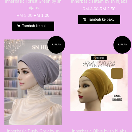
Innerbasic Forest Green by sn
Innerbasic Hitam by sn hijabs
hijabs
RM 3.50
RM 2.50
RM 3.00
RM 1.00
Tambah ke bakul
Tambah ke bakul
JUALAN
JUALAN
Innerbasic Dusty Grey by sn
Innerbasic Olive by sn hijabs