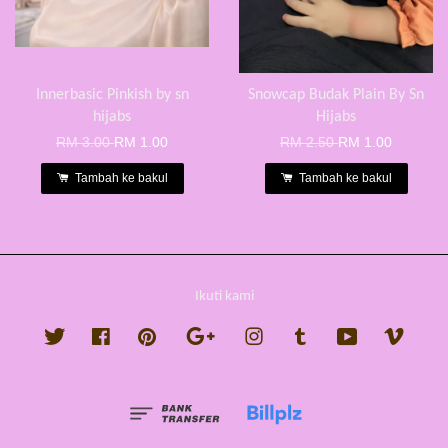
Innerbasic Pinkish by sn
Snowcap Budak Plain By Sn
hijabs
Hijabs
RM 3.00
RM 1.00
RM 2.50
RM 1.00
Tambah ke bakul
Tambah ke bakul
Ikuti kami
Twitter
Facebook
Pinterest
Google
Instagram
Tumblr
YouTube
Vimeo