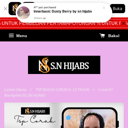
Shopping: Jejak Pesanan Anda
A**
just purchased
Buka
Kedai Dipercayai Anda
Innerbasic Dusty Berry by sn hijabs
14 hours ago
UNTUK PEMBELIAN PERTAMA
POTONGAN % UNTUK PEM
Menu
Bakul
›
›
Laman Utama
TSP BUDAK CORAK 6 -10 TAHUN
Corak B7
Blackgreen By SN HIJABS