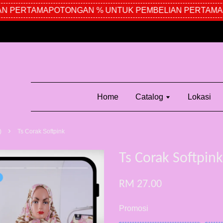
N PERTAMA
POTONGAN % UNTUK PEMBELIAN PERTAMA
P
Home
Catalog
Lokasi
›
)
Ts Corak Softpink
Ts Corak Softpink
RM 27.00
Promosi