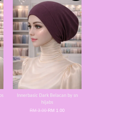
bs
Innerbasic Dark Belacan by sn
hijabs
RM 3.00
RM 1.00