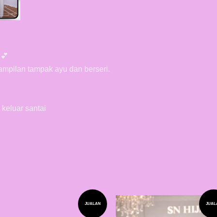
 💕
mpilan tampak ayu dan berseri.
 keluar santai
JUALAN
JUAL