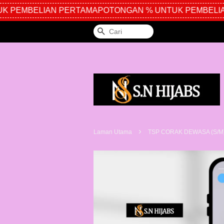
 PEMBELIAN PERTAMA
POTONGAN % UNTUK PEMBELIA
Cari
›
Laman Utama
TSP CORAK DEWASA (S/M