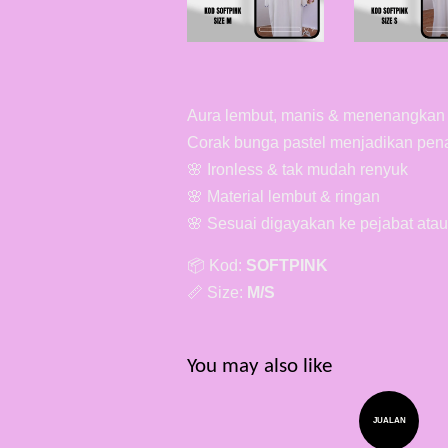
Aura lembut, manis & menenangkan
Corak bunga pastel menjadikan pena
🌸 Ironless & tak mudah renyuk
🌸 Material lembut & ringan
🌸 Sesuai digayakan ke pejabat atau
📦 Kod:
SOFTPINK
📏 Size:
M/S
You may also like
JUALAN