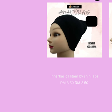
Innerbasic Hitam by sn hijabs
RM 3.50
RM 2.50