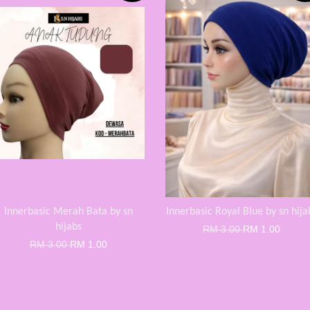
Innerbasic Merah Bata by sn
Innerbasic Royal Blue by sn hija
hijabs
RM 3.00
RM 1.00
RM 3.00
RM 1.00