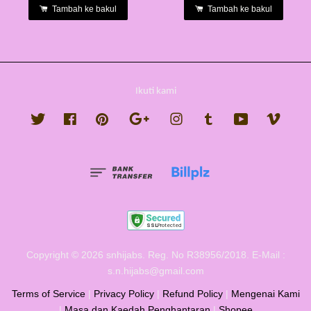
Tambah ke bakul
Tambah ke bakul
Ikuti kami
Twitter
Facebook
Pinterest
Google
Instagram
Tumblr
YouTube
Vimeo
Copyright © 2026 snhijabs. Reg. No R38956/2018. E-Mail :
s.n.hijabs@gmail.com
Terms of Service
|
Privacy Policy
|
Refund Policy
|
Mengenai Kami
|
Masa dan Kaedah Penghantaran
|
Shopee