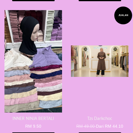
JUALAN
INNER NINJA BERTALI
Tzs Darkchoc
RM 9.50
RM 49.00
Dari
RM 44.10