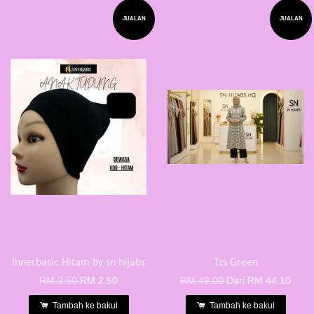
JUALAN
JUALAN
Innerbasic Hitam by sn hijabs
Tzs Green
RM 3.50
RM 2.50
RM 49.00
Dari
RM 44.10
Tambah ke bakul
Tambah ke bakul