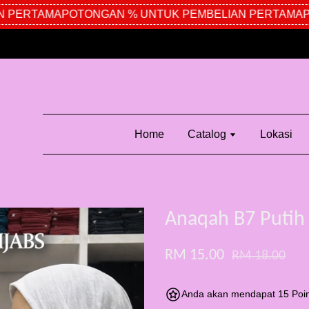
PERTAMA
POTONGAN % UNTUK PEMBELIAN PERTAMA
PO
Home
Catalog
Lokasi
Anaqah B7 Putih
RM 15.00
RM 18.00
Anda akan mendapat 15 Poin