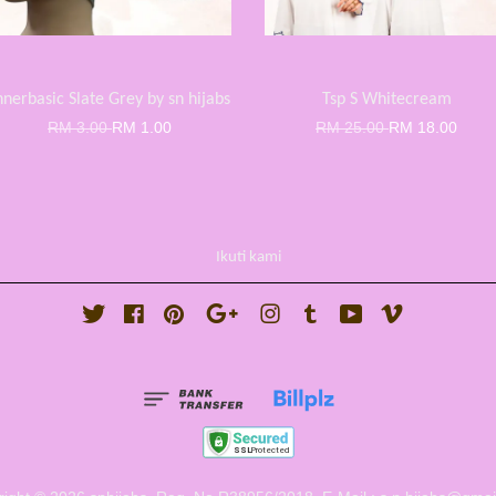
nnerbasic Slate Grey by sn hijabs
Tsp S Whitecream
RM 3.00
RM 1.00
RM 25.00
RM 18.00
Ikuti kami
Twitter
Facebook
Pinterest
Google
Instagram
Tumblr
YouTube
Vimeo