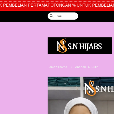
PEMBELIAN PERTAMA
POTONGAN % UNTUK PEMBELIAN 
Cari
›
Laman Utama
Anaqah B7 Putih