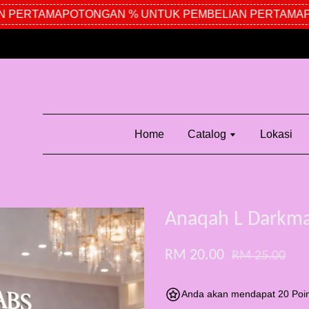
PERTAMA
POTONGAN % UNTUK PEMBELIAN PERTAMA
PO
Home
Catalog
Lokasi
Anaqah L Darkm
RM 20.00
RM 25.00
Anda akan mendapat 20 Poin