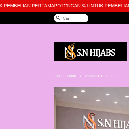
PEMBELIAN PERTAMA
POTONGAN % UNTUK PEMBELIAN 
Cari
›
Laman Utama
Anaqah L Darkmaroon