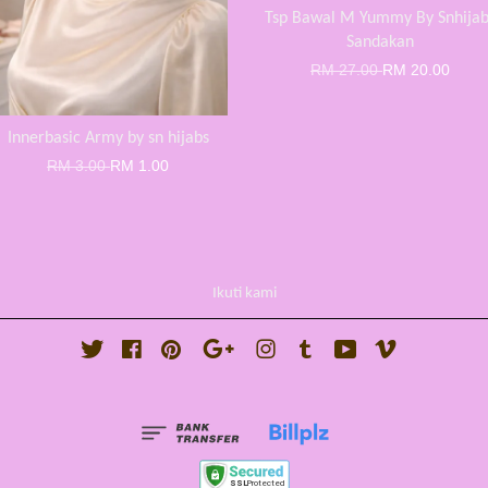
Tsp Bawal M Yummy By Snhijab
Sandakan
RM 27.00
RM 20.00
Innerbasic Army by sn hijabs
RM 3.00
RM 1.00
Ikuti kami
Twitter
Facebook
Pinterest
Google
Instagram
Tumblr
YouTube
Vimeo