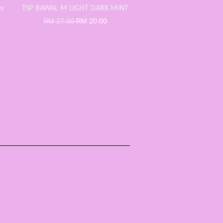
s
TSP BAWAL M LIGHT DARK MINT
RM 27.00
RM 20.00