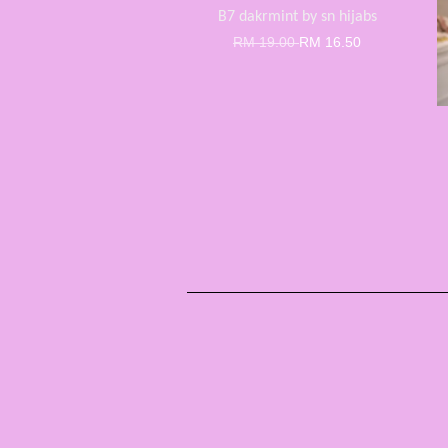
B7 dakrmint by sn hijabs
RM 19.00
RM 16.50