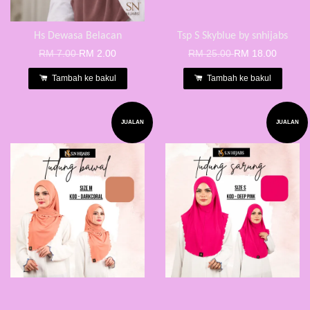
Hs Dewasa Belacan
Tsp S Skyblue by snhijabs
RM 7.00
RM 2.00
RM 25.00
RM 18.00
Tambah ke bakul
Tambah ke bakul
JUALAN
JUALAN