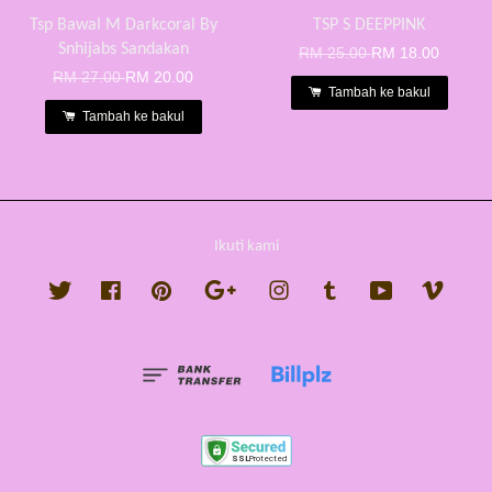
Tsp Bawal M Darkcoral By
TSP S DEEPPINK
Snhijabs Sandakan
RM 25.00
RM 18.00
RM 27.00
RM 20.00
Tambah ke bakul
Tambah ke bakul
Ikuti kami
Twitter
Facebook
Pinterest
Google
Instagram
Tumblr
YouTube
Vimeo