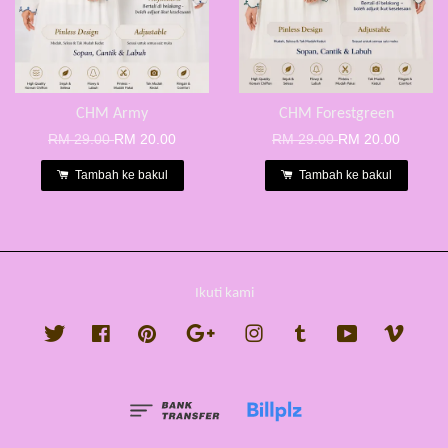
CHM Army
CHM Forestgreen
RM 29.00
RM 20.00
RM 29.00
RM 20.00
Tambah ke bakul
Tambah ke bakul
Ikuti kami
Twitter
Facebook
Pinterest
Google
Instagram
Tumblr
YouTube
Vimeo