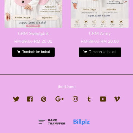
CHM Sweetpink
CHM Army
RM 29.00
RM 20.00
RM 29.00
RM 20.00
Tambah ke bakul
Tambah ke bakul
Ikuti kami
Twitter
Facebook
Pinterest
Google
Instagram
Tumblr
YouTube
Vimeo