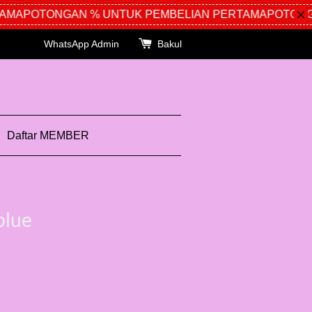
MA
POTONGAN % UNTUK PEMBELIAN PERTAMA
POTONGAN
WhatsApp Admin
Bakul
Daftar MEMBER
blue