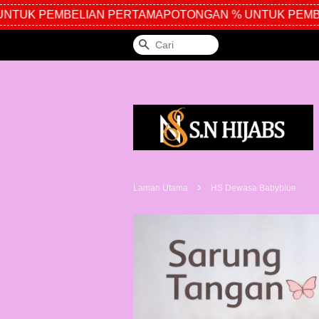
TUK PEMBELIAN PERTAMA
POTONGAN % UNTUK PEMBEL
Cari
›
Laman Utama
HS Dewasa Babyblue