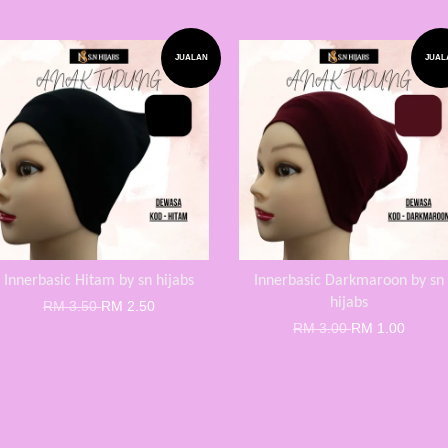
JUALAN
JUAL
Innerbasic Hitam by sn hijabs
Innerbasic Darkmaroon by sn
hijabs
RM 3.50
RM 2.50
RM 3.00
RM 1.00