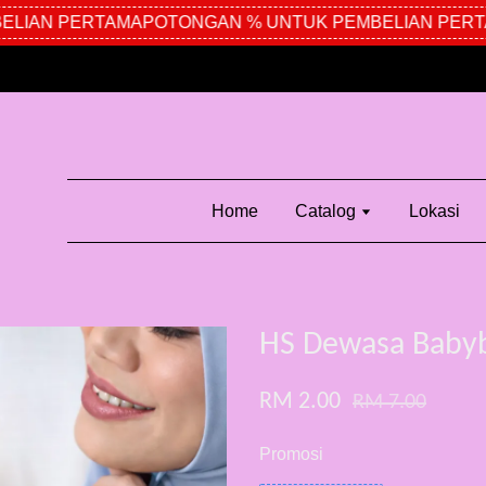
IAN PERTAMA
POTONGAN % UNTUK PEMBELIAN PERTA
Home
Catalog
Lokasi
HS Dewasa Baby
RM 2.00
RM 7.00
Promosi