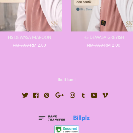
HS DEWASA MAROON
HS DEWASA GREYISH
RM 7.00
RM 2.00
RM 7.00
RM 2.00
Ikuti kami
Twitter
Facebook
Pinterest
Google
Instagram
Tumblr
YouTube
Vimeo