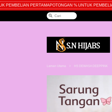
 PEMBELIAN PERTAMA
POTONGAN % UNTUK PEMBELIAN
Cari
›
Laman Utama
HS DEWASA DEEPPINK