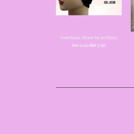
Innerbasic Hitam by sn hijabs
RM 3.50
RM 2.50