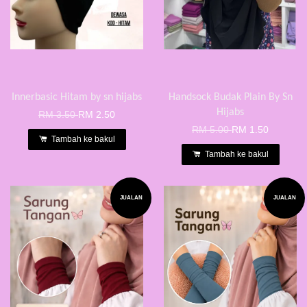
Innerbasic Hitam by sn hijabs
Handsock Budak Plain By Sn
Hijabs
RM 3.50
RM 2.50
RM 5.00
RM 1.50
Tambah ke bakul
Tambah ke bakul
JUALAN
JUALAN