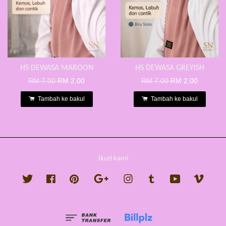
HS DEWASA MAROON
HS DEWASA GREYISH
RM 7.00
RM 2.00
RM 7.00
RM 2.00
Tambah ke bakul
Tambah ke bakul
Ikuti kami
Twitter
Facebook
Pinterest
Google
Instagram
Tumblr
YouTube
Vimeo