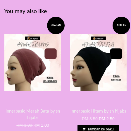
You may also like
JUALAN
JUALAN
Innerbasic Merah Bata by sn
Innerbasic Hitam by sn hijabs
hijabs
RM 3.50
RM 2.50
RM 3.00
RM 1.00
Tambah ke bakul