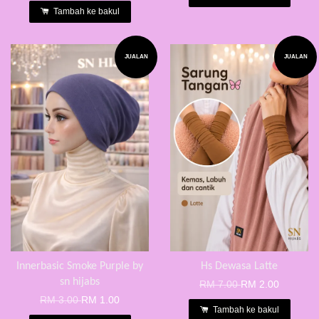
Tambah ke bakul
JUALAN
JUALAN
Innerbasic Smoke Purple by
Hs Dewasa Latte
sn hijabs
RM 7.00
RM 2.00
RM 3.00
RM 1.00
Tambah ke bakul