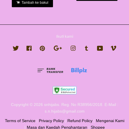
Tambah ke bakul
Ikuti kami
Twitter
Facebook
Pinterest
Google
Instagram
Tumblr
YouTube
Vimeo
Copyright © 2026 snhijabs. Reg. No R38956/2018. E-Mail :
s.n.hijabs@gmail.com
Terms of Service
|
Privacy Policy
|
Refund Policy
|
Mengenai Kami
|
Masa dan Kaedah Penghantaran
|
Shopee