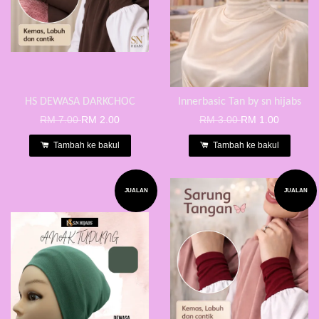
HS DEWASA DARKCHOC
Innerbasic Tan by sn hijabs
RM 7.00
RM 2.00
RM 3.00
RM 1.00
Tambah ke bakul
Tambah ke bakul
JUALAN
JUALAN