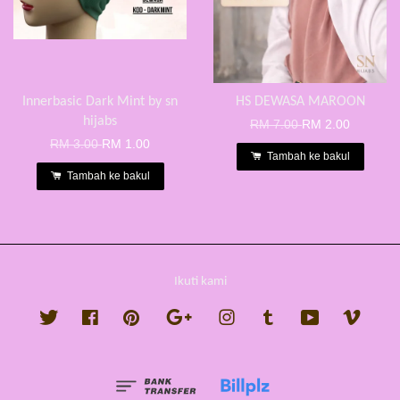
Innerbasic Dark Mint by sn
HS DEWASA MAROON
hijabs
RM 7.00
RM 2.00
RM 3.00
RM 1.00
Tambah ke bakul
Tambah ke bakul
Ikuti kami
Twitter
Facebook
Pinterest
Google
Instagram
Tumblr
YouTube
Vimeo