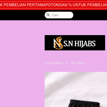
PEMBELIAN PERTAMA
POTONGAN % UNTUK PEMBELIAN 
Cari
›
Laman Utama
HSC Hitam