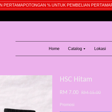
PERTAMA
POTONGAN % UNTUK PEMBELIAN PERTAMA
PO
Home
Catalog
Lokasi
HSC Hitam
RM 7.00
RM 15.00
Promosi