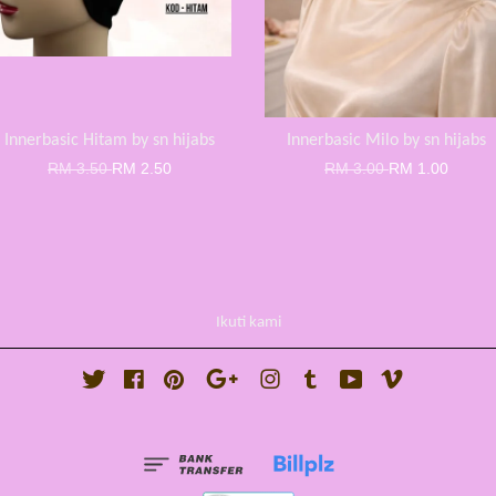
Innerbasic Hitam by sn hijabs
Innerbasic Milo by sn hijabs
RM 3.50
RM 2.50
RM 3.00
RM 1.00
Ikuti kami
Twitter
Facebook
Pinterest
Google
Instagram
Tumblr
YouTube
Vimeo