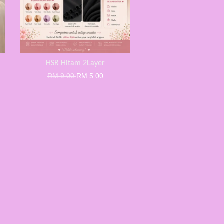
HSR Hitam 2Layer
RM 9.00
RM 5.00