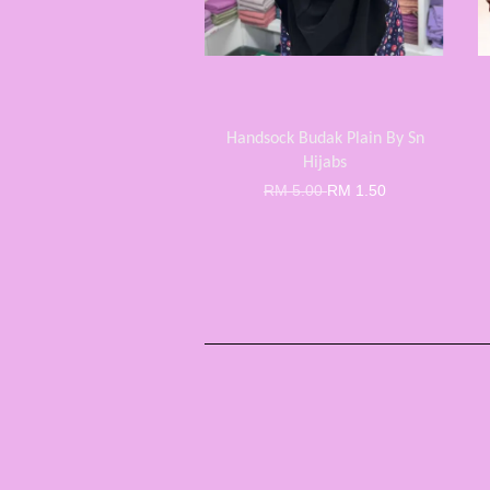
Handsock Budak Plain By Sn
Hijabs
RM 5.00
RM 1.50