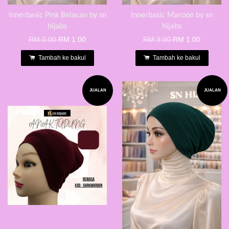
Innerbasic Pink Belacan by sn
Innerbasic Maroon by sn
hijabs
hijabs
RM 3.00
RM 1.00
RM 3.00
RM 1.00
Tambah ke bakul
Tambah ke bakul
JUALAN
JUALAN