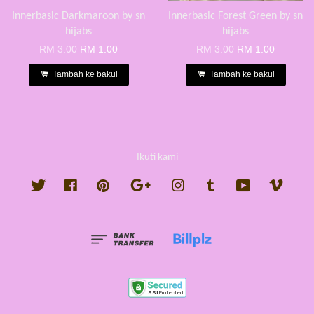
Innerbasic Darkmaroon by sn
Innerbasic Forest Green by sn
hijabs
hijabs
RM 3.00
RM 1.00
RM 3.00
RM 1.00
Tambah ke bakul
Tambah ke bakul
Ikuti kami
Twitter
Facebook
Pinterest
Google
Instagram
Tumblr
YouTube
Vimeo