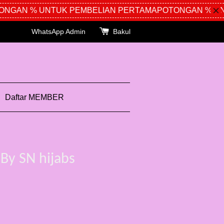
GAN % UNTUK PEMBELIAN PERTAMA
POTONGAN % UNT
WhatsApp Admin
Bakul
Daftar MEMBER
By SN hijabs