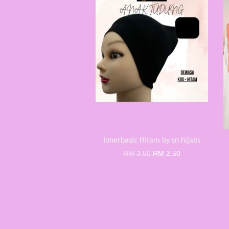
Innerbasic Hitam by sn hijabs
RM 3.50
RM 2.50