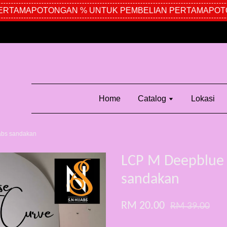
RTAMA
POTONGAN % UNTUK PEMBELIAN PERTAMA
POTON
Home
Catalog
Lokasi
abs sandakan
LCP M Deepblue 
sandakan
RM 20.00
RM 39.00