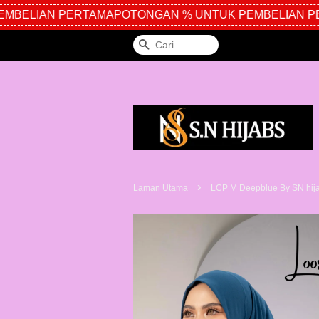
BELIAN PERTAMA
POTONGAN % UNTUK PEMBELIAN PE
Cari
›
Laman Utama
LCP M Deepblue By SN hij