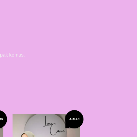
mpak kemas.
AN
JUALAN