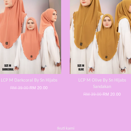
LCP M Darkcoral By Sn Hijabs
LCP M Olive By Sn Hijabs
Sandakan
RM 39.00
RM 20.00
RM 39.00
RM 20.00
Ikuti kami