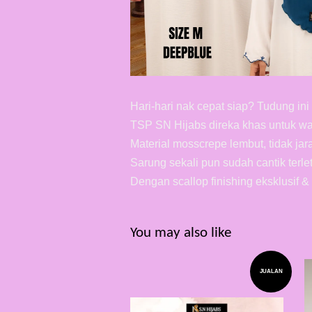
Hari-hari nak cepat siap? Tudung i
TSP SN Hijabs direka khas untuk wa
Material mosscrepe lembut, tidak ja
Sarung sekali pun sudah cantik terl
Dengan scallop finishing eksklusif &
You may also like
JUALAN