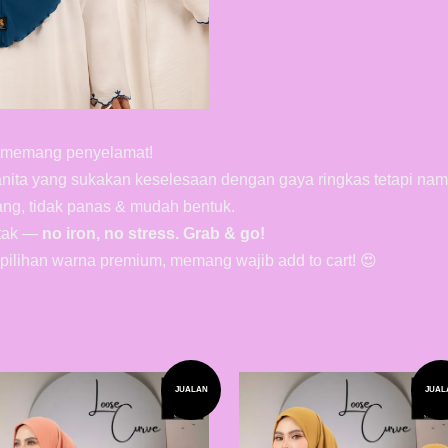
ni memang penyelamat!
nita yang sukakan keselesaan dengan gaya ringkas tetapi na
rang, tidak panas & mudah bentuk.
etak —
no iron, no stress. Grab & go!
 pilihan warna premium, memang wajib add to cart! 😍
JUALAN
JUAL