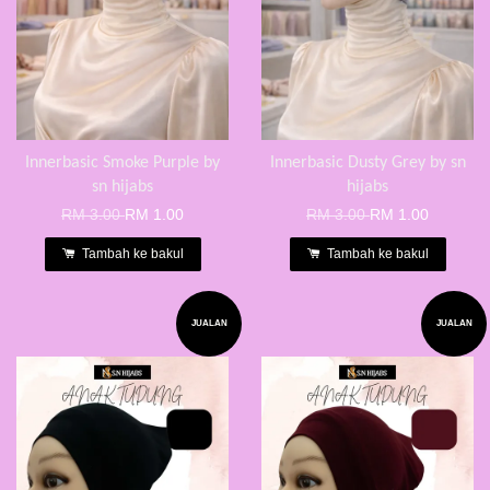
Innerbasic Smoke Purple by
Innerbasic Dusty Grey by sn
sn hijabs
hijabs
RM 3.00
RM 1.00
RM 3.00
RM 1.00
Tambah ke bakul
Tambah ke bakul
JUALAN
JUALAN