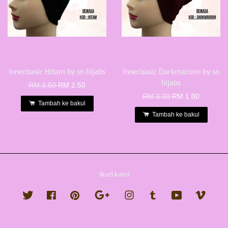
Innerbasic Hitam by sn hijabs
Innerbasic Darkmaroon by sn
hijabs
RM 3.50
RM 2.50
RM 3.00
RM 1.00
Tambah ke bakul
Tambah ke bakul
Ikuti kami
Twitter
Facebook
Pinterest
Google
Instagram
Tumblr
YouTube
Vimeo