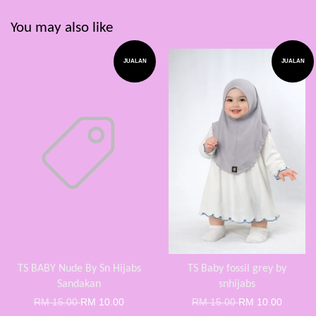
You may also like
JUALAN
JUALAN
TS BABY Nude By Sn Hijabs
TS Baby fossil grey by
Sandakan
snhijabs
RM 15.00
RM 10.00
RM 15.00
RM 10.00