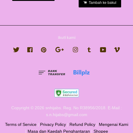
Tambah ke bakul
Ikuti kami
Twitter
Facebook
Pinterest
Google
Instagram
Tumblr
YouTube
Vimeo
Copyright © 2026 snhijabs. Reg. No R38956/2018. E-Mail :
s.n.hijabs@gmail.com
Terms of Service
|
Privacy Policy
|
Refund Policy
|
Mengenai Kami
|
Masa dan Kaedah Penghantaran
|
Shopee