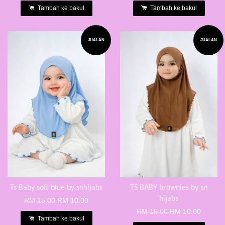
Tambah ke bakul
Tambah ke bakul
JUALAN
JUALAN
Ts Baby soft blue by snhijabs
TS BABY brownies by sn
hijabs
RM 15.00
RM 10.00
RM 15.00
RM 10.00
Tambah ke bakul