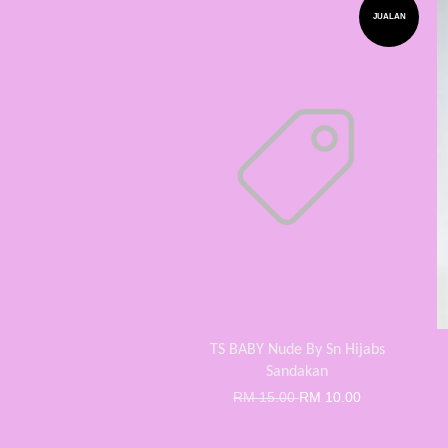
JUALAN
TS BABY Nude By Sn Hijabs
Sandakan
RM 15.00
RM 10.00