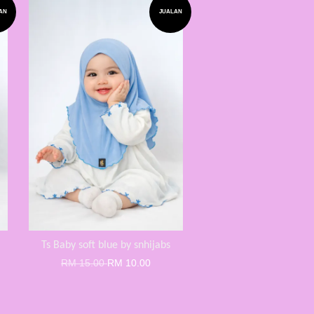
AN
JUALAN
Ts Baby soft blue by snhijabs
RM 15.00
RM 10.00