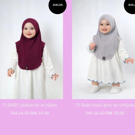
JUALAN
JUAL
TS BABY pinkish by sn hijabs
TS Baby fossil grey by snhijabs
RM 15.00
RM 10.00
RM 15.00
RM 10.00