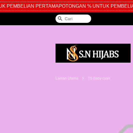
K PEMBELIAN PERTAMA
POTONGAN % UNTUK PEMBELIA
Cari
›
Laman Utama
TS Baby cyan