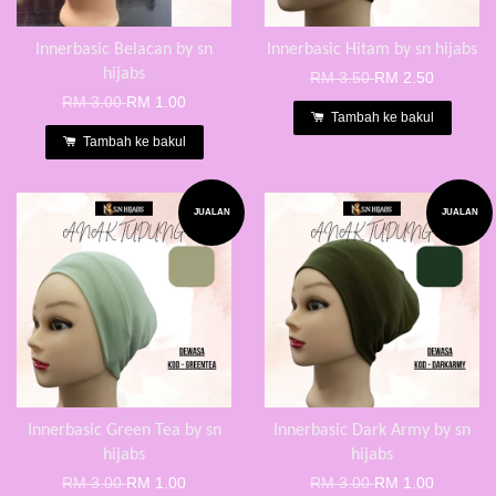
Innerbasic Belacan by sn
Innerbasic Hitam by sn hijabs
hijabs
RM 3.50
RM 2.50
RM 3.00
RM 1.00
Tambah ke bakul
Tambah ke bakul
JUALAN
JUALAN
Innerbasic Green Tea by sn
Innerbasic Dark Army by sn
hijabs
hijabs
RM 3.00
RM 1.00
RM 3.00
RM 1.00