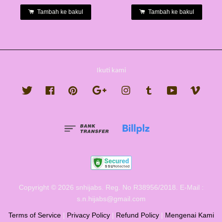
Tambah ke bakul
Tambah ke bakul
Ikuti kami
Twitter
Facebook
Pinterest
Google
Instagram
Tumblr
YouTube
Vimeo
Copyright © 2026 snhijabs. Reg. No R38956/2018. E-Mail :
s.n.hijabs@gmail.com
Terms of Service
|
Privacy Policy
|
Refund Policy
|
Mengenai Kami