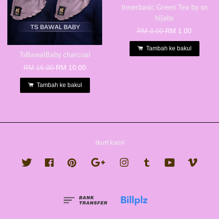
Innerbasic Green Tea by sn
hijabs
RM 3.00
RM 1.00
Tambah ke bakul
TsBawalBaby charcoal
RM 16.00
RM 10.00
Tambah ke bakul
Ikuti kami
Twitter
Facebook
Pinterest
Google
Instagram
Tumblr
YouTube
Vimeo