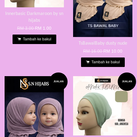
Innerbasic Darkmaroon by sn
hijabs
RM 3.00
RM 1.00
Tambah ke bakul
TsBawalBaby dusty nude
RM 16.00
RM 10.00
Tambah ke bakul
JUALAN
JUALAN