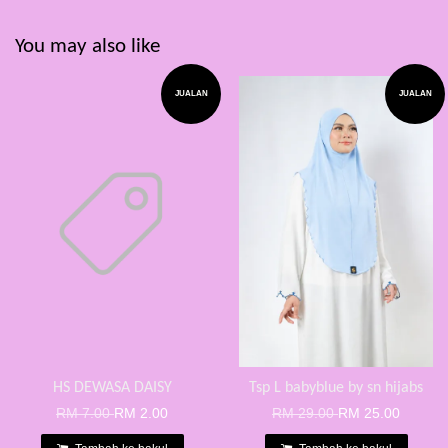
You may also like
JUALAN
JUALAN
HS DEWASA DAISY
Tsp L babyblue by sn hijabs
RM 7.00
RM 2.00
RM 29.00
RM 25.00