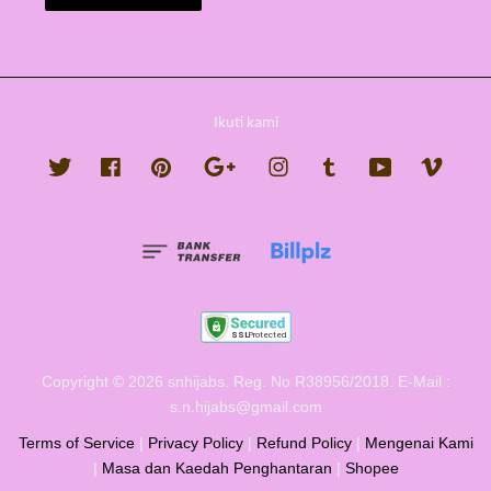
Ikuti kami
Twitter
Facebook
Pinterest
Google
Instagram
Tumblr
YouTube
Vimeo
Copyright © 2026 snhijabs. Reg. No R38956/2018. E-Mail :
s.n.hijabs@gmail.com
Terms of Service
|
Privacy Policy
|
Refund Policy
|
Mengenai Kami
|
Masa dan Kaedah Penghantaran
|
Shopee