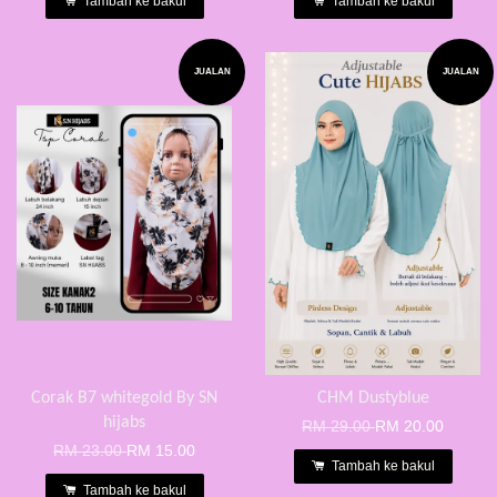
Tambah ke bakul
Tambah ke bakul
JUALAN
JUALAN
Corak B7 whitegold By SN
CHM Dustyblue
hijabs
RM 29.00
RM 20.00
RM 23.00
RM 15.00
Tambah ke bakul
Tambah ke bakul