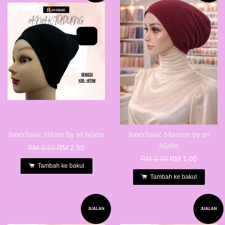
Innerbasic Hitam by sn hijabs
Innerbasic Maroon by sn
hijabs
RM 3.50
RM 2.50
RM 3.00
RM 1.00
Tambah ke bakul
Tambah ke bakul
JUALAN
JUALAN