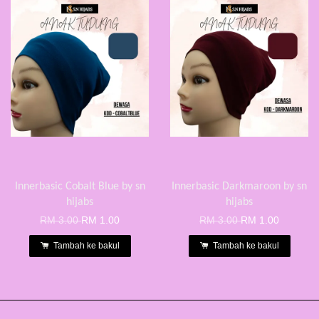
Innerbasic Cobalt Blue by sn
Innerbasic Darkmaroon by sn
hijabs
hijabs
RM 3.00
RM 1.00
RM 3.00
RM 1.00
Tambah ke bakul
Tambah ke bakul