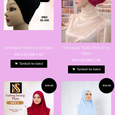
Innerbasic Hitam by sn hijabs
Innerbasic Fushia Pink by sn
hijabs
RM 3.50
RM 2.50
RM 3.00
RM 1.00
Tambah ke bakul
Tambah ke bakul
JUALAN
JUALAN