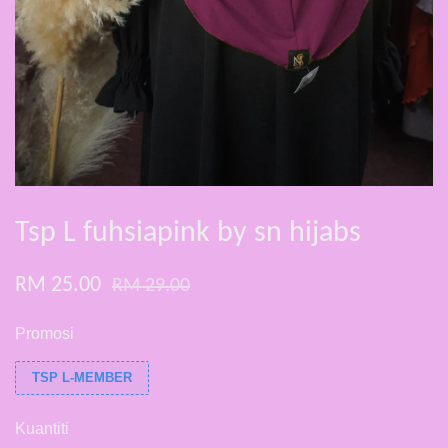
Tsp L fuhsiapink by sn hijabs
RM 25.00
RM 29.00
Promosi
TSP L-MEMBER
Kuantiti