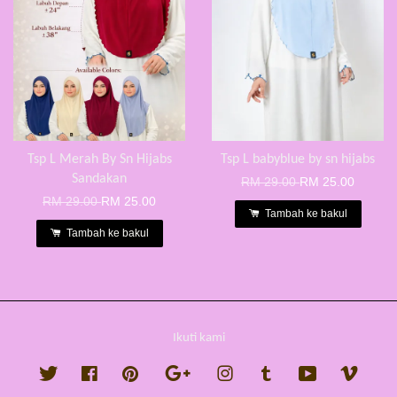
Tsp L Merah By Sn Hijabs
Tsp L babyblue by sn hijabs
Sandakan
RM 29.00
RM 25.00
RM 29.00
RM 25.00
Tambah ke bakul
Tambah ke bakul
Ikuti kami
Twitter
Facebook
Pinterest
Google
Instagram
Tumblr
YouTube
Vimeo