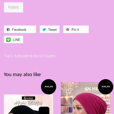
Habis
Facebook
Tweet
Pin it
LINE
Tsp L fuhsiapink by sn hijabs
You may also like
JUALAN
JUALAN