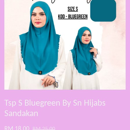
Tsp S Bluegreen By Sn Hijabs
Sandakan
RM 18.00
RM 25.00