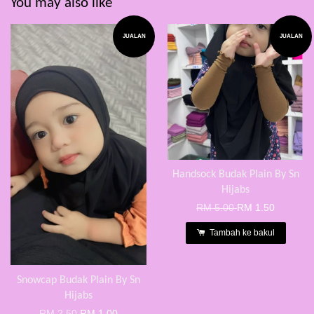
You may also like
JUALAN
JUALAN
Handsock Budak Plain By Sn
Hijabs
RM 5.00
RM 1.50
Tambah ke bakul
Snowcap Budak Plain By Sn
Hijabs
RM 2.50
RM 1.00