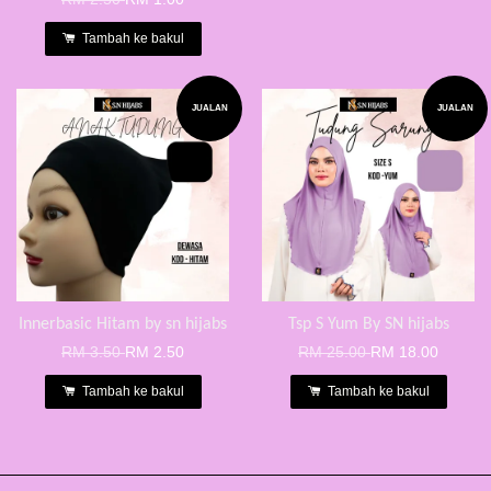
Tambah ke bakul
JUALAN
JUALAN
Innerbasic Hitam by sn hijabs
Tsp S Yum By SN hijabs
RM 3.50
RM 2.50
RM 25.00
RM 18.00
Tambah ke bakul
Tambah ke bakul