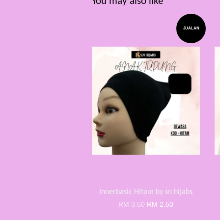
You may also like
JUALAN
Innerbasic Hitam by sn hijabs
RM 3.50
RM 2.50