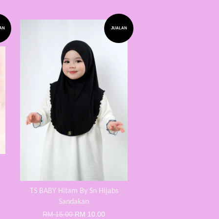
AN
JUALAN
TS BABY Hitam By Sn Hijabs
Sandakan
RM 15.00
RM 10.00